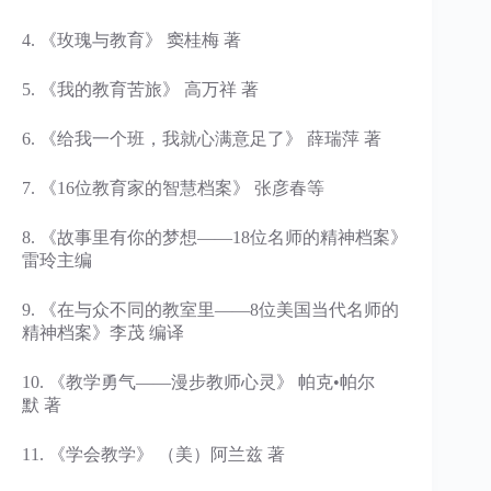
4. 《玫瑰与教育》 窦桂梅 著
5. 《我的教育苦旅》 高万祥 著
6. 《给我一个班，我就心满意足了》 薛瑞萍 著
7. 《16位教育家的智慧档案》 张彦春等
8. 《故事里有你的梦想——18位名师的精神档案》
雷玲主编
9. 《在与众不同的教室里——8位美国当代名师的
精神档案》李茂 编译
10. 《教学勇气——漫步教师心灵》 帕克•帕尔
默 著
11. 《学会教学》 （美）阿兰兹 著