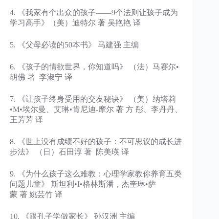
4. 《我家有个出众的孩子——9个法则让孩子成为
学习高手》（美）迪特尔 著 吴艳艳 译
5. 《父母必读的50本书》 马建强 主编
6. 《孩子的情欲世界，你知道吗》 （法）马赛尔•
胡佛 著 李淑宁 译
7. 《让孩子终身受用的交友秘诀》 （美）纳塔莉
•M•埃尔曼、艾琳•肯尼迪-摩尔 著 方 彤、李丹丹、
王芳芳 译
8. 《世上没有成绩不好的孩子：不可思议的成长进
步法》 （日）石田淳 著 陈美瑛 译
9. 《为什么孩子这么难教：心理学家教你养育五类
问题儿童》 斯坦利•I•格林斯潘，杰奎琳•萨
蒙 著 姚芸竹 译
10. 《跟孔子学做家长》 孙汉洲 主编