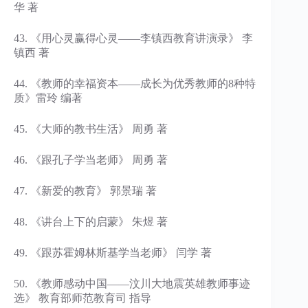
华 著
43. 《用心灵赢得心灵——李镇西教育讲演录》 李
镇西 著
44. 《教师的幸福资本——成长为优秀教师的8种特
质》雷玲 编著
45. 《大师的教书生活》 周勇 著
46. 《跟孔子学当老师》 周勇 著
47. 《新爱的教育》 郭景瑞 著
48. 《讲台上下的启蒙》 朱煜 著
49. 《跟苏霍姆林斯基学当老师》 闫学 著
50. 《教师感动中国——汶川大地震英雄教师事迹
选》 教育部师范教育司 指导