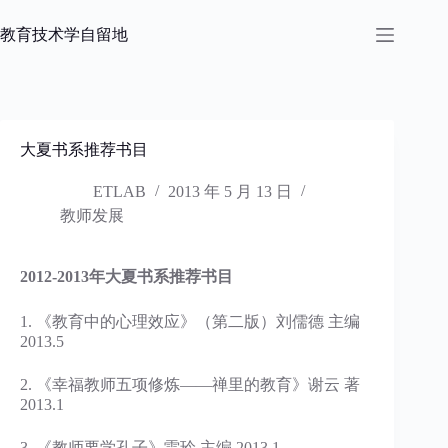
跳
过
教育技术学自留地
内
容
大夏书系推荐书目
ETLAB
2013 年 5 月 13 日
教师发展
2012-2013
年大夏书系推荐书目
1. 《教育中的心理效应》（第二版）刘儒德 主编
2013.5
2. 《幸福教师五项修炼——禅里的教育》谢云 著
2013.1
3. 《教师要学孔子》雷玲 主编 2013.1