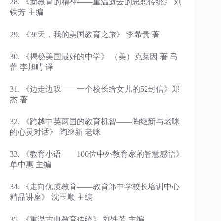
28. 《新教育的精神——重温逝去的思想传统》 刘
铁芳 主编
29. 《36天，我的美国教育之旅》 李希贵 著
30. 《揭秘美国最好的中学》 （美）克莱因 著 马
蕾 李旭晴 译
31. 《边走边叹——一个校长给女儿的52封信》郑
杰 著
32. 《跨越中英两国的教育机智——陶继新与老咪
的心灵对话》 陶继新 老咪
33. 《教育小语——100位中外教育家的智慧感悟》
单中惠 主编
34. 《走向优质教育——教育部中学校长培训中心
精品讲座》 沈玉顺 主编
35. 《重温古典教育传统》 刘铁芳 主编