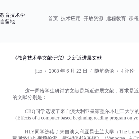
跳
过
教育技术学
内
首页
技术应用
开放资源
远程教育
课程
自留地
容
《教育技术学文献研究》之新近进展文献
jiao
2008 年 6 月 22 日
随笔杂谈
4 评论
这一周给学生研讨的文献是新近进展文献，要求是近几
的文献分别是：
CBQ同学选读了来自澳大利亚皇家墨尔本理工大学的Tara Wa
（Effects of a computer based beginning reading program on 
HLY同学选读了来自澳大利亚昆士兰大学（The University of Que
带网络协作视频检索、标注和讨论系统》（Vannotea –A Collaborative Vid