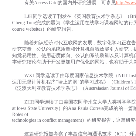
有关Access Grid的国内外研究进展，可参见
http://ww
LJH同学选读了刊发在《英国教育技术学杂志》（British Journal of
Cheng Tung完成的题为《学生运用在线学习课程网站的行为目的的实证调查》（An empi
course websites）的研究报告。
随着知识经济时代互联网的发展，数字化学习正在告诉
研究变量：公认的系统质量和计算机自我效能引入研究，
知觉易用性、使用态度倾向、公认的系统质量以及计算机
本研究结论有助于开发更加用户优化的网站，也有助于为
WXL同学选读了由印度国家信息技术学院（NIIT Institute of In
运用无督计算机程序"墙上的洞"的学习过程》（Children’s learning proces
《泛澳大利亚教育技术学杂志》（Australasian Journal of Educati
ZHR同学选读了由美国衣阿华州立大学人类科学学院学习与教学技术中心（the Cent
at Iowa State University）的Ana-Paula Correia
Roles of
technologies in conflict management）的研究报告，这篇研
这篇研究报告考察了丰富信息与通讯技术（ICT）环境