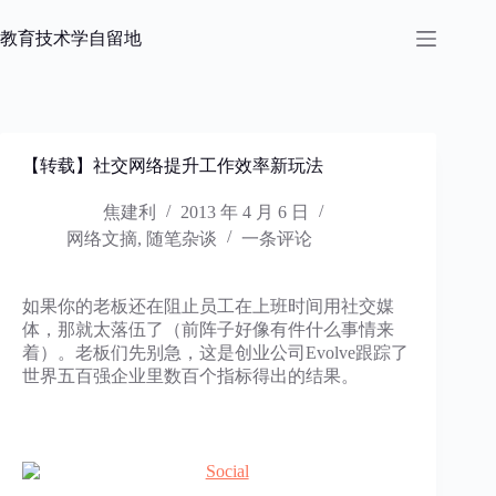
跳
过
教育技术学自留地
内
容
【转载】社交网络提升工作效率新玩法
焦建利
2013 年 4 月 6 日
网络文摘
,
随笔杂谈
一条评论
如果你的老板还在阻止员工在上班时间用社交媒
体，那就太落伍了（前阵子好像有件什么事情来
着）。老板们先别急，这是创业公司Evolve跟踪了
世界五百强企业里数百个指标得出的结果。