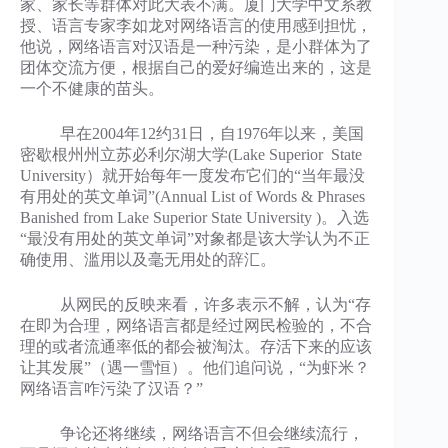
家、家长等群体对此大表不满。厦门大学中文系教
授、语言专家李如龙对网络语言的使用感到担忧，
他说，网络语言对汉语是一种污染，是小群体为了
团体交流方便，根据自己的爱好编造出来的，这是
一个不健康的苗头。
早在2004年12约31日，自1976年以来，美国
密歇根州州立苏必利尔湖大学(Lake Superior State
University）就开始每年一度发布它们的“当年最没
有用处的英文单词”(Annual List of Words & Phrases
Banished from Lake Superior State University )。入选
“最没有用处的英文单词”对象都是该大学认为不正
确使用、滥用以及毫无用处的辞汇。
从网民的反映来看，许多表示不解，认为“存
在即为合理，网络语言都是经过网民检验的，不合
理的或者流通率低的都会被淘汰。存活下来的应该
让其发展”（遇一雪恒）。他们追问说，“为虾米？
网络语言咋污染了汉语？”
争论还将继续，网络语言不但会继续流行，