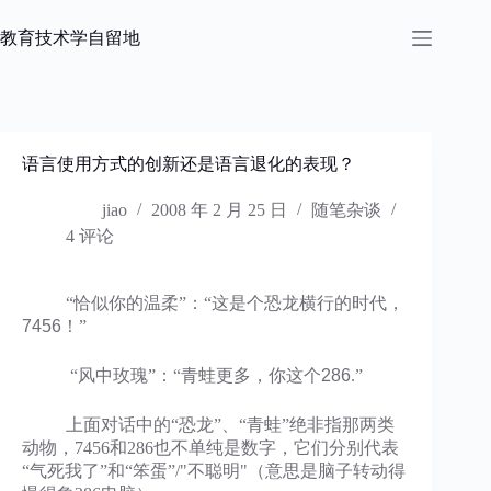
跳
过
教育技术学自留地
内
容
语言使用方式的创新还是语言退化的表现？
jiao
2008 年 2 月 25 日
随笔杂谈
4 评论
“恰似你的温柔”：“
这是个恐龙横行的时代，
7456！
”
“风中玫瑰”：“
青蛙更多，你这个286
.”
上面对话中的“恐龙”、“青蛙”绝非指那两类
动物，7456和286也不单纯是数字，它们分别代表
“气死我了”和“笨蛋”/"不聪明"（意思是脑子转动得