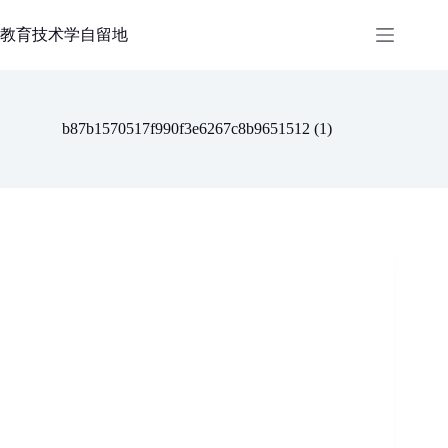
跳
过
教育技术学自留地
内
容
b87b1570517f990f3e6267c8b9651512 (1)