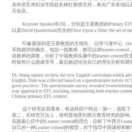
东外语艺术职业学院处长林红教授主持，来自广东各地以及
天会议。
Keynote Speaker有3位，分别是王蔷教授的Primary EFL in China – 
以及David Quartermain先生的Once Upon a Time: the art of storyt
印象最深的是王蔷教授的主报告。 以学习者中心（learn
耳熟能详的概念，包括一线教师，都可以讲learner-centr
语教师的调查，分析了中国教师头脑中的learner-centred究竟
时候有什么困难等等，最后她还结合自己的理论分析和调查研究，提出了一种Tea
Dr. Wang reports on how the new English curriculum which advo
English. Data was collected based on a questionnaire survey of 
good practices. The questionnaire survey revealed overwhelming 
way approach to EFL teaching, harmonizing both teacher-centred 
Chinese primary EFL context.
这个研究在我看来，有这样四个特点：第一，选取了一
第二，在研究方法上，很明显地受到西方教育研究的影响
实践着心目中的Learner centred的理念，分析了中西
自己的一种Learner centred的模型，对于指导