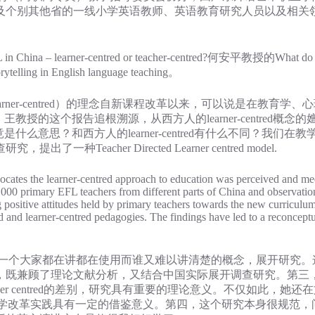
个别其他省的一线小学英语教师、英语教育研究人员以及相关领
learner-centred or teacher-centred?何安平教授的What do we tea
elling in English language teaching。
er-centred）的理念自新课程改革以来，可以说是在教育学
ed，王教授的这个报告追根溯源，从西方人的learner-centred概
是什么意思？和西方人的learner-centred有什么不同？我们在教学和课
cher Directed Learner centred model.
cates the learner-centred approach to education was perceived and med
1000 primary EFL teachers from different parts of China and observatio
positive attitudes held by primary teachers towards the new curriculum
and learner-centred pedagogies. The findings have led to a reconceptuli
个大家都在讲都在使用而谁又难以讲清楚的概念，展开研究。
，既兼顾了理论文献分析，又结合中国实际展开调查研究。第三
方Learner centred的差别，研究具有重要的理论意义。不仅如
中国课程和教学改革实践具有一定的借鉴意义。第四，这个研究本身很规