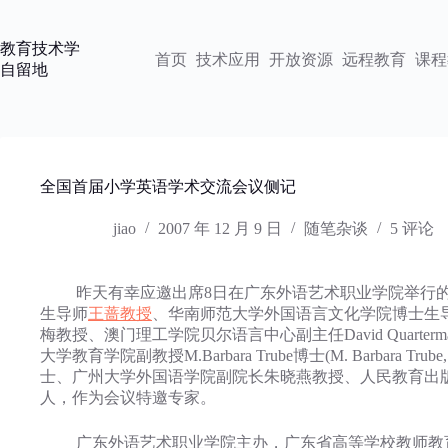
跳
过
教育技术学
内
首页
技术应用
开放资源
远程教育
课程
自留地
容
全国首届小学英语学术交流会议侧记
jiao
2007 年 12 月 9 日
随笔杂谈
5 评论
昨天有幸应邀出席8日在广东外语艺术职业学院举行的
生导师
王蔷教授
、华南师范大学外国语言文化学院博士生
梅教授、澳门理工学院贝尔语言中心副主任David Quartermain先生（Studie
大学教育学院副教授M.Barbara Trube博士(M. Barbara Trube,
士、广州大学外国语学院副院长朱晓燕教授、人民教育出
人，作为会议特邀专家。
广东外语艺术职业学院主办，广东省高等学校教师教育