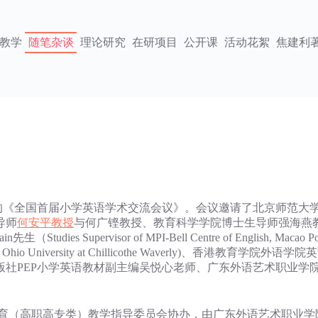
教学
随笔杂谈
理论研究
在研项目
公开课
活动花絮
焦建利
《全国首届小学英语学术交流会议》。会议邀请了北京师范大学
导师
何安平教授
与何广铿教授、教育科学学院博士生导师强海燕
s Supervisor of MPI-Bell Centre of English, Macao P
 Ohio University at Chillicothe Waverly)、香港教育学院外语
版社PEP小学英语教材副主编吴悦心老师、广东外语艺术职业学
（高职高专类）教学指导委员会协办，由广东外语艺术职业学