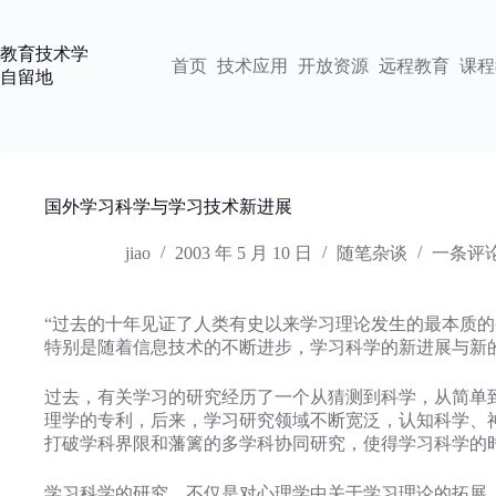
跳
过
教育技术学
内
首页
技术应用
开放资源
远程教育
课程
自留地
容
国外学习科学与学习技术新进展
jiao
2003 年 5 月 10 日
随笔杂谈
一条评
“过去的十年见证了人类有史以来学习理论发生的最本质
特别是随着信息技术的不断进步，学习科学的新进展与新
过去，有关学习的研究经历了一个从猜测到科学，从简单到
理学的专利，后来，学习研究领域不断宽泛，认知科学、
打破学科界限和藩篱的多学科协同研究，使得学习科学的
学习科学的研究，不仅是对心理学中关于学习理论的拓展