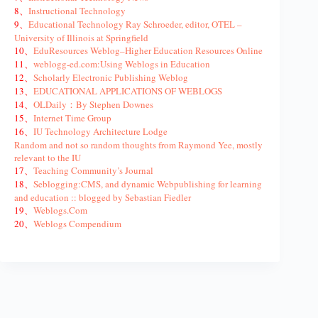
8、
Instructional Technology
9、
Educational Technology Ray Schroeder, editor, OTEL –
University of Illinois at Springfield
10、
EduResources Weblog–Higher Education Resources Online
11、
weblogg-ed.com:Using Weblogs in Education
12、
Scholarly Electronic Publishing Weblog
13、
EDUCATIONAL APPLICATIONS OF WEBLOGS
14、
OLDaily：By Stephen Downes
15、
Internet Time Group
16、
IU Technology Architecture Lodge
Random and not so random thoughts from Raymond Yee, mostly
relevant to the IU
17、
Teaching Community’s Journal
18、
Seblogging:CMS, and dynamic Webpublishing for learning
and education :: blogged by Sebastian Fiedler
19、
Weblogs.Com
20、
Weblogs Compendium