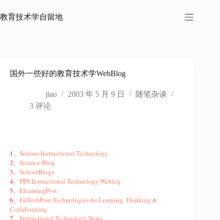
跳
过
教育技术学自留地
内
容
国外一些好的教育技术学WebBlog
jiao
2003 年 5 月 9 日
随笔杂谈
3 评论
1、
Serious Instructional Technology
2、
Science Blog
3、
SchoolBlogs
4、
PPS Instructional Technology Weblog
5、
ElearningPost
6、
EdTechPost:Technologies for Learning, Thinking &
Collaborating
7、
Instructional Technology News