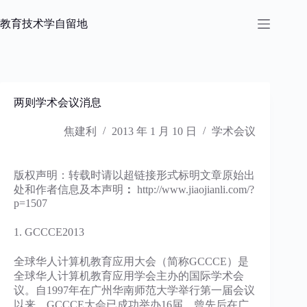
跳
过
教育技术学自留地
内
容
两则学术会议消息
焦建利
2013 年 1 月 10 日
学术会议
版权声明：转载时请以超链接形式标明文章原始出
处和作者信息及本声明
：
http://www.jiaojianli.com/?
p=1507
1. GCCCE2013
全球华人计算机教育应用大会（简称GCCCE）是
全球华人计算机教育应用学会主办的国际学术会
议。自1997年在广州华南师范大学举行第一届会议
以来，GCCCE大会已成功举办16届，曾先后在广