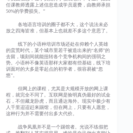
任课教师透露上述信息造成学员退费，由教师承担
50%的学费损失。”
各地语言培训的圈子都不大，这个说法未必
放之四海皆准，但基本上也就差不多这个意思了。
线下的小语种培训市场还处在仰赖个人英雄
的蛮荒时代，某个城市里若干被造出来的“名师”的
去留，顷刻间就能扭转各个竞争机构间的强弱之
势。小语种不像英语那样大家都有些基础，线下培
训面对的大多是零起点的初学者，很容易被“忽
悠”。
但网上的课程，尤其是大规模开放的网上课
程，就完全不同了。互联网是验明真伪最好的试金
石，不但藏龙卧虎，而且通达海外。现实中极少有
人千里迢迢赶来踢馆，但在网上，只要有人愿意，
这种行为并不需要付出多大代价。
战争凤凰并不是一个踢馆者。光说不练假把