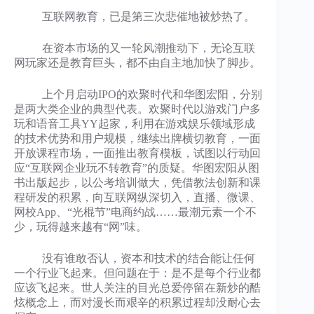
互联网教育，已是第三次悲催地被炒热了。
在资本市场的又一轮风潮推动下，无论互联
网玩家还是教育巨头，都不由自主地加快了脚步。
上个月启动IPO的欢聚时代和华图宏阳，分别
是两大类企业的典型代表。欢聚时代以游戏门户多
玩和语音工具YY起家，利用在游戏娱乐领域形成
的技术优势和用户规模，继续出牌横切教育，一面
开放课程市场，一面推出教育模板，试图以行动回
应“互联网企业玩不转教育”的质疑。华图宏阳从图
书出版起步，以公考培训做大，凭借教法创新和课
程研发的积累，向互联网纵深切入，直播、微课、
网校App、“光棍节”电商约战……最潮元素一个不
少，玩得越来越有“网”味。
没有谁敢否认，资本和技术的结合能让任何
一个行业飞起来。但问题在于：是不是每个行业都
应该飞起来。世人关注的目光总爱停留在新炒的酷
炫概念上，而对漫长而艰辛的积累过程却没耐心去