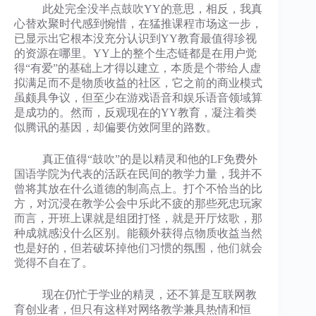
此处完全没半点鼓吹YY的意思，相反，我真
心替欢聚时代感到惋惜，在猛推课程市场这一步，
已显示出它根本没充分认识到YY教育最值得珍视
的资源在哪里。YY上的整个生态链都是在用户觉
得“有爱”的基础上才得以建立，本质是个带给人虚
拟满足而不是物质收益的社区，它之前的商业模式
虽颇具争议，但至少在游戏语音和娱乐语音领域算
是成功的。然而，反观现在的YY教育，凝注着类
似腾讯的基因，却偏要仿效阿里的路数。
真正值得“鼓吹”的是以精灵和他的LF免费外
国语学院为代表的活跃在民间的教学力量，我并不
曾将其放在什么道德的制高点上。打个不恰当的比
方，对沉浸在教学公会中乐此不疲的那些死忠玩家
而言，开班上课就是组团打怪，就是开厅炫歌，那
种成就感没什么区别。能额外获得点物质收益当然
也是好的，但若破坏掉他们习惯的氛围，他们就会
觉得不自在了。
现在仍忙于学业的精灵，还不算是互联网教
育创业者，但只有这样对网络教学兼具热情和恒