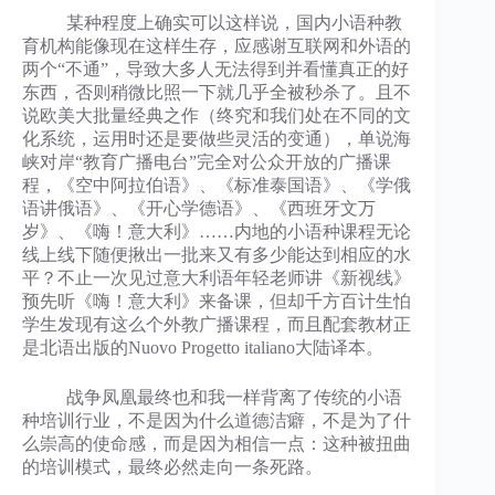
某种程度上确实可以这样说，国内小语种教
育机构能像现在这样生存，应感谢互联网和外语的
两个“不通”，导致大多人无法得到并看懂真正的好
东西，否则稍微比照一下就几乎全被秒杀了。且不
说欧美大批量经典之作（终究和我们处在不同的文
化系统，运用时还是要做些灵活的变通），单说海
峡对岸“教育广播电台”完全对公众开放的广播课
程，《空中阿拉伯语》、《标准泰国语》、《学俄
语讲俄语》、《开心学德语》、《西班牙文万
岁》、《嗨！意大利》……内地的小语种课程无论
线上线下随便揪出一批来又有多少能达到相应的水
平？不止一次见过意大利语年轻老师讲《新视线》
预先听《嗨！意大利》来备课，但却千方百计生怕
学生发现有这么个外教广播课程，而且配套教材正
是北语出版的Nuovo Progetto italiano大陆译本。
战争凤凰最终也和我一样背离了传统的小语
种培训行业，不是因为什么道德洁癖，不是为了什
么崇高的使命感，而是因为相信一点：这种被扭曲
的培训模式，最终必然走向一条死路。