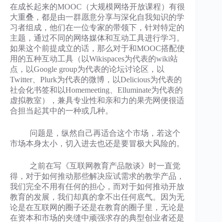
在成长起来的MOOC（大规模网络开放课程）有很
大重叠，都是由一群愿意分享与深化自我知识的学
习者组成，他们在一位专家的带领下，针对特定的
主题，通过不同的网络媒体和互动工具进行学习。
如果这个前提成立的话，那么对于和MOOC搭配使
用的五种互动工具（以Wikispaces为代表的wiki站
点，以Google group为代表的论坛讨论区，以
Twitter、Plurk为代表的微博，以Delicious为代表的
社会化书签和以Homemeeting、Elluminate为代表的
虚拟教室），兼具专业性和亲和力的果壳网便很适
合担当起其中的一种或几种。
问题是，纵然自己再适合这个市场，若这个
市场本身太小，切入进去也还是要冒极大风险的。
之前在写《互联网教育产品散谈》时一直觉
得，对于如何推动那些解决应试需求的教学产品，
我们完全不用有任何的担心，而对于如何推动开放
教育的发展，我们却真的拿不出任何底气。因为无
论是在互联网的圈子还是在教育的圈子里，无论是
在资本和市场的夹缝中顽强求存的典型创业者还是