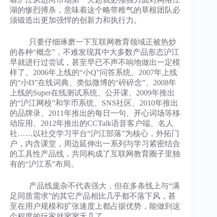
湖的惨烈搏杀，意味着这个略带稚气的草根团队必
须锻造出更加强悍的创新力和执行力。
只要仔细琢磨一下互联网教育领域正被热炒
的各种“概念”，不难发现其中大多数产品形态沪江
早就进行过尝试，甚至早已不声不响地做出一定模
样了。2006年上线的“小Q”问答系统、2007年上线
的“小D”在线词典、类似微博的“碎碎念”、2008年
上线的Super在线测试系统、公开课、2009年推出
的“沪江网校”和学币系统、SNS社区、2010年推出
的品牌录、2011年推出的每日一句、开心词场等移
动应用、2012年推出的CCTalk语音客户端、名人
社……以社交学习平台“沪江部落”为核心，外拓门
户，内含课堂，周边延伸出一系列与学习紧密结合
的工具性产品线，共同构成了互联网教育圈子里独
有的“沪江系”布局。
产品线庞杂不代表强大，但在多条线上与“满
足同质需求”的其它产品相比几乎都不落下风，甚
至在用户规模和扩张速度上都占据优势，能做到这
个程度的玩家就寥寥无几了。