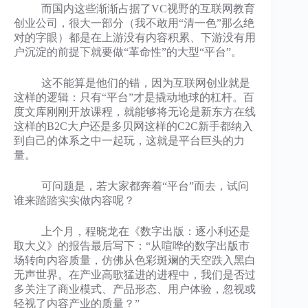
而国内这些渐渐占据了VC视野的互联网教育
创业公司，很大一部分（我不敢用“清一色”那么绝
对的字眼）都是在上游没有内容积累、下游没有用
户沉淀的前提下就要做“革命性”的大型“平台”。
这不能算是他们的错，因为互联网创业就是
这样的逻辑：只有“平台”才是撬动地球的杠杆。百
度文库刚刚开放课程，就能够将无论是新东方在线
这样的B2C大户还是多贝网这样的C2C新手都纳入
到自己的体系之中一起玩，这就是平台巨头的力
量。
可问题是，若大家都奔着“平台”而去，试问
谁来踏踏实实做内容呢？
上个月，程晓龙在《数字出版：逐小利还是
取大义》的报告最后写下：“从喧哗的数字出版市
场转向内容质量，仿佛从色彩斑斓的天空跌入黑白
无声世界。在产业高歌猛进的进程中，我们是否过
多关注了商业模式、产品形态、用户体验，忽视或
轻视了内容产业的质量？”