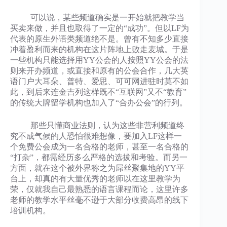
可以说，某些频道确实是一开始就把教学当
买卖来做，并且也取得了一定的“成功”。但以LF为
代表的原生外语类频道绝不是。曾有不知多少直接
冲着盈利而来的机构在这片阵地上败走麦城。于是
一些机构只能选择用YY公会的人按照YY公会的法
则来开办频道，或直接和原有的公会合作，几大英
语门户大耳朵、普特、爱思、可可网进驻时莫不如
此，到后来连金吉列这样既不“互联网”又不“教育”
的传统大牌留学机构也加入了“合办公会”的行列。
那些只懂商业法则，认为这些非营利频道终
究不成气候的人恐怕很难想像，要加入LF这样一
个免费公会成为一名合格的老师，甚至一名合格的
“打杂”，都需经历多么严格的选拔和考验。而另一
方面，就在这个被外界称之为屌丝聚集地的YY平
台上，却真的有大量优秀的老师以在这里教学为
荣，仅就我自己最熟悉的语言课程而论，这里许多
老师的教学水平丝毫不逊于大部分收费高昂的线下
培训机构。