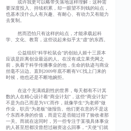
或许我更可以略带失落地这样理解：这种需
要深度投入、持续积累，却一眼望不到钱的站点，
也基本没什么人有兴趣、有耐心、有动力又有能力
去复制。
然而恐怕只有这样的站点，才能承载起科
学、文化、教育，这些说起来似乎太“虚”的东西。
公益组织“科学松鼠会”的创始人姬十三原本
应该是距离创业最远的人。在没有成立果壳网之
前，执着于科学传播事业的他，生命的轨迹与商业
丝毫不沾边。直到2009年底不断有VC找上门来的
时候，他也还是不断地婉拒。
在这个充满戏剧性的世界，每天都有不计其
数的人在精心设计着“商业计划”，这些“商业计划”
不是为自己而是为VC而作，就像学生“为老师”做
作业，职员“为老板”做报告。他们更在意的不是这
个东西本身的价值，而是它是否能过得了验收者那
一关。而就在这同时，另一些专注于某项具体事业
的人甚至想都没曾想过融资这么回事，“天使”们就