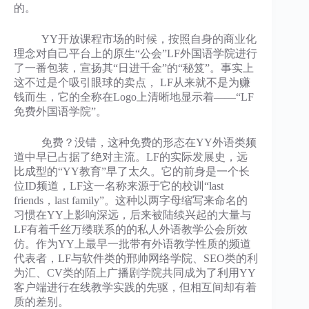
的。
YY开放课程市场的时候，按照自身的商业化
理念对自己平台上的原生“公会”LF外国语学院进行
了一番包装，宣扬其“日进千金”的“秘笈”。事实上
这不过是个吸引眼球的卖点， LF从来就不是为赚
钱而生，它的全称在Logo上清晰地显示着——“LF
免费外国语学院”。
免费？没错，这种免费的形态在YY外语类频
道中早已占据了绝对主流。LF的实际发展史，远
比成型的“YY教育”早了太久。它的前身是一个长
位ID频道，LF这一名称来源于它的校训“last
friends，last family”。这种以两字母缩写来命名的
习惯在YY上影响深远，后来被陆续兴起的大量与
LF有着千丝万缕联系的的私人外语教学公会所效
仿。作为YY上最早一批带有外语教学性质的频道
代表者，LF与软件类的邢帅网络学院、SEO类的利
为汇、CV类的陌上广播剧学院共同成为了利用YY
客户端进行在线教学实践的先驱，但相互间却有着
质的差别。