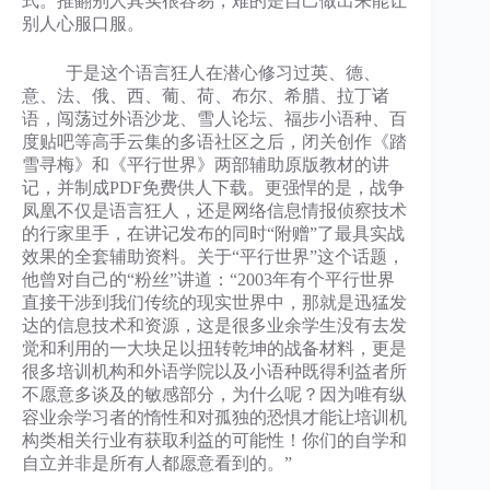
式。推翻别人其实很容易，难的是自己做出来能让
别人心服口服。
于是这个语言狂人在潜心修习过英、德、
意、法、俄、西、葡、荷、布尔、希腊、拉丁诸
语，闯荡过外语沙龙、雪人论坛、福步小语种、百
度贴吧等高手云集的多语社区之后，闭关创作《踏
雪寻梅》和《平行世界》两部辅助原版教材的讲
记，并制成PDF免费供人下载。更强悍的是，战争
凤凰不仅是语言狂人，还是网络信息情报侦察技术
的行家里手，在讲记发布的同时“附赠”了最具实战
效果的全套辅助资料。关于“平行世界”这个话题，
他曾对自己的“粉丝”讲道：“2003年有个平行世界
直接干涉到我们传统的现实世界中，那就是迅猛发
达的信息技术和资源，这是很多业余学生没有去发
觉和利用的一大块足以扭转乾坤的战备材料，更是
很多培训机构和外语学院以及小语种既得利益者所
不愿意多谈及的敏感部分，为什么呢？因为唯有纵
容业余学习者的惰性和对孤独的恐惧才能让培训机
构类相关行业有获取利益的可能性！你们的自学和
自立并非是所有人都愿意看到的。”