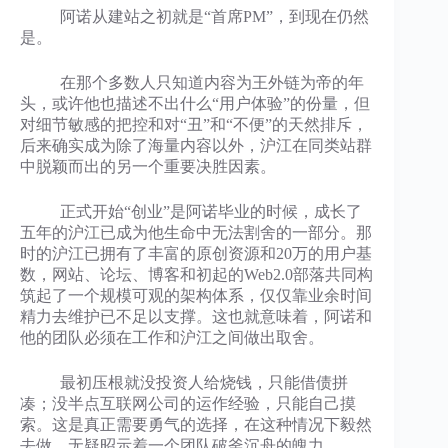
阿诺从建站之初就是“首席PM”，到现在仍然
是。
在那个多数人只知道内容为王外链为帝的年
头，或许他也描述不出什么“用户体验”的份量，但
对细节敏感的把控和对“丑”和“不便”的天然排斥，
后来确实成为除了海量内容以外，沪江在同类站群
中脱颖而出的另一个重要决胜因素。
正式开始“创业”是阿诺毕业的时候，成长了
五年的沪江已成为他生命中无法割舍的一部分。那
时的沪江已拥有了丰富的原创资源和20万的用户基
数，网站、论坛、博客和初起的Web2.0部落共同构
筑起了一个规模可观的架构体系，仅仅靠业余时间
精力去维护已不足以支撑。这也就意味着，阿诺和
他的团队必须在工作和沪江之间做出取舍。
最初压根就没投资人给烧钱，只能借债拼
凑；没半点互联网公司的运作经验，只能自己摸
索。这是真正需要勇气的选择，在这种情况下毅然
去做，无疑昭示着一个团队破釜沉舟的魄力。