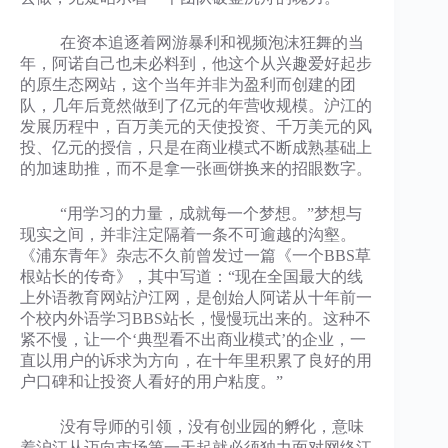
在资本追逐着网游暴利和视频泡沫狂舞的当
年，阿诺自己也未必料到，他这个从兴趣爱好起步
的原生态网站，这个当年并非为盈利而创建的团
队，几年后竟然做到了亿元的年营收规模。沪江的
发展历程中，百万美元的天使投资、千万美元的风
投、亿元的授信，只是在商业模式不断成熟基础上
的加速助推，而不是拿一张画饼换来的招眼数字。
“用学习的力量，成就每一个梦想。”梦想与
现实之间，并非注定隔着一条不可逾越的沟壑。
《浦东青年》杂志不久前曾发过一篇《一个BBS草
根站长的传奇》，其中写道：“现在全国最大的线
上外语教育网站沪江网，是创始人阿诺从十年前一
个校内外语学习BBS站长，慢慢玩出来的。这种不
紧不慢，让一个‘典型看不出商业模式’的企业，一
直以用户的诉求为方向，在十年里积累了良好的用
户口碑和让投资人看好的用户粘度。”
没有导师的引领，没有创业园的孵化，意味
着沪江从迈向市场第一天起就必须独力面对网络江