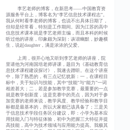
李艺老师的博客，在新思考——中国教育资
源服务平台上，博客名为“李艺信息技术课程志”。
我从何时看李老师的博客，也说不出具体日期了，
但却是经常看，特别是工作期间。因为江苏的高中
信息技术课本就是李艺老师主编，而且本科的时候
听过他的讲座，印象颇为深刻：诙谐幽默，妙趣横
生，说起daughter，满是浓浓的父爱。
上周，很开心地又听到李艺老师的讲座，院
里请他为河南国培老师讲课，题目为《基础教育信
息技术课程建设探讨》，我遂去蹭听。在这个讲座
中，除了熟悉的，有三点记忆犹新：一，在课程目
标中，关于知识与技能，其中“技能”与“能力”一词
相差甚大；二，若是参加教学竞赛，最重要的一点
就是教学创新度，这是竞赛中的亮点，因为对于参
加竞赛的老师来说，教学风度、教学经验和教学目
标都是最基本的，所以大家都已该具备了；三是关
于信息技术学段任务区分建议，即：小学为基本应
用技能入门与特征体验，初中为把握三大特征并提
高技能，高中为技术领域与应用能力提高。我极其