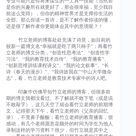
专业可能只是你将来谋生的一工具一技能（当然若
是你的兴趣所在就更好了，那会很幸福，至少我目
前这么觉得），但你的精神世界才是支撑你生活的
全部。那么你读一首诗，是不了解作者你读的懂，
还是很了解作者你更能体会其中的意境呢？！
竹立老师的博客处处充满了诗意，如目前的
较新一篇博文名“幸福就是吃了两只柿子”；再看竹
立老师的博文分类，“创造性思考法”、“创造性学
习法”、“我的教育技术自传”、“我的教育播客”、
“创新思维训练课程讲义”、“我的论文叙事”、“长
诗《春天的漫步》”、“我诗故我在”“中山大学微杂
志”，看，竹立老师是教育技术专家中的诗人吧。
印象中仿佛早知竹立老师的博客，但很多前
期的博文我都没看过。不了解就不敢下笔（或是说
不敢敲字），这几天空了就会看竹立老师的前期博
文，记得那天下午，看竹立老师的《父亲的回忆
录》，不竟鼻子酸酸；看竹立老师的教育播客，很
感动，有几个老师愿意花额外的时间为学生为他人
录制这样的学习资料？很少，但竹立就是其中之