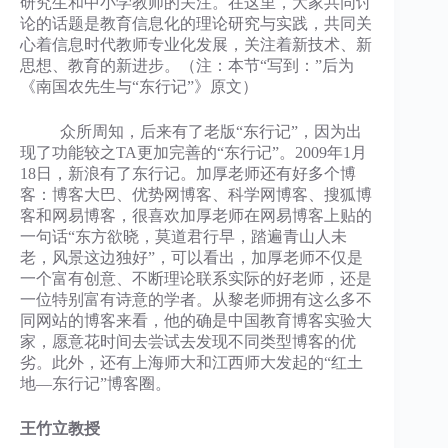
研究生和中小学教师的关注。在这里，大家共同讨
论的话题是教育信息化的理论研究与实践，共同关
心着信息时代教师专业化发展，关注着新技术、新
思想、教育的新进步。（注：本节“写到：”后为
《南国农先生与“东行记”》原文）
众所周知，后来有了老版“东行记”，因为出
现了功能较之TA更加完善的“东行记”。2009年1月
18日，新浪有了东行记。加厚老师还有好多个博
客：博客大巴、优势网博客、科学网博客、搜狐博
客和网易博客，很喜欢加厚老师在网易博客上贴的
一句话“东方欲晓，莫道君行早，踏遍青山人未
老，风景这边独好”，可以看出，加厚老师不仅是
一个富有创意、不断理论联系实际的好老师，还是
一位特别富有诗意的学者。从黎老师拥有这么多不
同网站的博客来看，他的确是中国教育博客实验大
家，愿意花时间去尝试去发现不同类型博客的优
劣。此外，还有上海师大和江西师大发起的“红土
地—东行记”博客圈。
王竹立教授