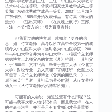
生理科学教研室副主任、主任，中山医科大学教育
技术中心主任等职。曾获得国家优秀教学成果二等
奖和广东省优秀教学成果一等奖。2003年11月加入
广东作协。1989年开始发表作品，有诗集《春天的
漫步》、《逃出束缚》、《在灵魂上航行》三部。
（注：本节“官方的：”后为百度资料）
但我看过他的博客后，就知道了更多的信
息，如：竹立老师，高考以所在高中全校第一的成
绩考入中山医科大学（当时名为中山医学院，2001
年与中山大学合并为今中山大学）（根据竹立老师
姑姑博客上老师父亲的文章《梦》推测）；其祖父
生于1900年，文才很高，毕业于燕京大学（今北京
大学）财经专业，后入黄埔军官训练班，做至上校
军需官（见竹立老师博文《父亲的回忆录一》），
后不幸英年早逝；其祖母为蔡公时烈士从侄女蔡报
菊女士（从竹立老师姑姑博客所知）。
可能有的人会说，知道这些有什么用呢？这
可能与我喜欢看人物传记有关，而且我觉得，在人
的生命长河里，并不是只有专业知识才是最重要，