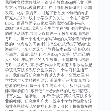
我国教育技术领域第一篇研究教育Blog的论文《博
客文化与现代教育技术》在《电化教育研究》杂志
发表。此后,教育Blog引起了教育技术领域的许多
研究人员和一线中小学教师的关注,一个推广教育
Blog、促进教师专业化发展的热潮在国内兴起。
2003年9月23日,我和研究生同学在“知识管理”课程
的教学活动中,共同商议建设一个教学实验用的教
育Blog。每一个刚刚开始写Blog的人都会遇到给自
己的Blog命名的问题,我们挖空心思想出了诸如“上
海故事”、“东方之珠”、“教育技术在线”等名称,都
不满意。最后,我想,什么叫Blog？就是记录自己的
人生经历,书写自己的人生故事。于是将自己的教
育Blog取名为“东行记”,作为上海师范大学数理信息
学院教育技术系研究生教育的一个学习和生活平
台。我们倡导研究生教育以人为本、全面发展,科
学技术与人文精神相结合,渴望生活充满激情,放飞
想象的翅膀,让每一个学生与众不同。从那以后,老
师和同学们在“东行记”上记录自己的思想和情感，
抒写人生。逐渐地，“东行记”成了高校教育技术专
业的教师、研究生和广大一线中小学教师彼此交流
和共享思维火花的信息化环境，引起了越来越多的