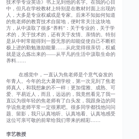
技术学专业英语》书上见到他的名字。在我的心目
中，但凡在学校教材上特别是在教材封面上出现的
人，大多是专业权威或是专家。后来不知如何知道
的焦老师的教育技术自留地，便时常关注这块地
方，从中汲取了很多“养料”：关于专业的，关于学
术的，关于技术的，还有关于友情、亲情的。特别
是从中时常能得到一股无形的却能促使自己不断积
极上进的勤勉激励能量……从此觉得很亲切，权威
就是这么炼出来的——从平凡的生活中汲取生命的
养料……
在感觉中，一直认为焦老师是个意气奋发的
年青人。今年的北大暑期学校，第一次见到了焦老
师真人，和我想象的不一样：更加儒雅、成熟、可
爱、平易近人，而且，远远的，我竟然看见了我一
直以为很年轻的焦老师有了白头发，我跟身边的同
学说焦老师平常一定很累吧。很多同学都找他问问
题、留影，我只认真地听、认真地看、认真地感受
这位可亲可敬的前辈给我们带来的精彩……
李艺教授