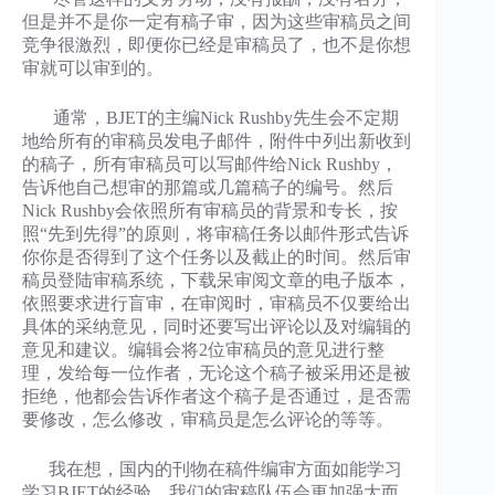
但是并不是你一定有稿子审，因为这些审稿员之间
竞争很激烈，即便你已经是审稿员了，也不是你想
审就可以审到的。
通常，BJET的主编Nick Rushby先生会不定期
地给所有的审稿员发电子邮件，附件中列出新收到
的稿子，所有审稿员可以写邮件给Nick Rushby，
告诉他自己想审的那篇或几篇稿子的编号。然后
Nick Rushby会依照所有审稿员的背景和专长，按
照“先到先得”的原则，将审稿任务以邮件形式告诉
你你是否得到了这个任务以及截止的时间。然后审
稿员登陆审稿系统，下载呆审阅文章的电子版本，
依照要求进行盲审，在审阅时，审稿员不仅要给出
具体的采纳意见，同时还要写出评论以及对编辑的
意见和建议。编辑会将2位审稿员的意见进行整
理，发给每一位作者，无论这个稿子被采用还是被
拒绝，他都会告诉作者这个稿子是否通过，是否需
要修改，怎么修改，审稿员是怎么评论的等等。
我在想，国内的刊物在稿件编审方面如能学习
学习BJET的经验，我们的审稿队伍会更加强大而