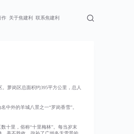
著作
关于焦建利
联系焦建利
区。萝岗区总面积约395平方公里，总人
名中外的羊城八景之一“罗岗香雪”。
十里，俗称“十里梅林”。每当岁末
绝，美不胜收，弥补了广州冬无雪景的