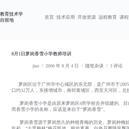
跳
过
教育技术学
内
首页
技术应用
开放资源
远程教育
课程
自留地
容
8月1日萝岗香雪小学教师培训
jiao
2006 年 8 月 4 日
随笔杂谈
3 评论
萝岗区位于广州市中心城区的东北部，是广州市于2005年
口约32万人，东接增城市，南邻黄埔区，西至天河区，北
萝岗香雪小学是由原来萝岗区4所学校合并组建的、目前
而香雪小学的名称，应该是来自于“萝岗香雪”。
萝岗香雪源于萝岗悠久的种植青梅的历史。萝岗种梅始于
年初，“十里梅林”梅花怒放，银妆素裹，白色花瓣随风