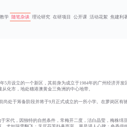
教学
随笔杂谈
理论研究
在研项目
公开课
活动花絮
焦建利
5月设立的一个新区，其前身为成立于1984年的广州经济开发
接从化市，地处穗港澳黄金三角洲的中心地带。
尚处于筹备阶段并将于9月正式成立的一所小学。在萝岗区有驰
宋代，因独特的自然条件，常梅开二度，洁白晶莹，梅株绵亘数
飘落，尤如瑞雪翻飞；无尽芬芳扑鼻而至，更是浸人心脾；色香俱