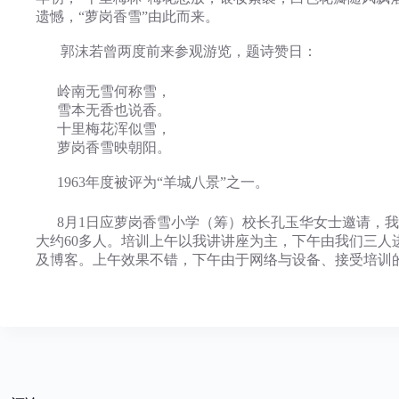
遗憾，“萝岗香雪”由此而来。
郭沫若曾两度前来参观游览，题诗赞日：
岭南无雪何称雪，
雪本无香也说香。
十里梅花浑似雪，
萝岗香雪映朝阳。
1963年度被评为“羊城八景”之一。
8月1日应萝岗香雪小学（筹）校长孔玉华女士邀请，我
大约60多人。培训上午以我讲讲座为主，下午由我们三人进
及博客。上午效果不错，下午由于网络与设备、接受培训