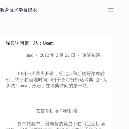
跳
过
教育技术学自留地
内
容
瑞典访问第一站：Ueam
jiao
2012 年 2 月 22 日
随笔杂谈
19日一大早离开家，经北京和斯德哥尔摩转
机，终于在当地时间20日子夜时分抵达瑞典北部大
学城 Umea，开始了在瑞典访问的第一站。
在首都机场T3候机楼
整个旅程中，最痛苦的莫过于在阿兰达机场