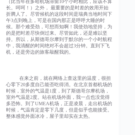
（比当年在多哈机场滞留10个小时相比，应该不算
长。呵呵！）之外， 最重要的是时差的效用开始
折腾人了。尽管候机的这段时间是瑞典当地时间下
午3点到晚上，可是在国内那正是呼呼大睡的时
候。那个难受劲，可想而知啊！我使劲地坚持，为
的是把时差尽快倒过来。尽管如此，还是难以坚
持。所以，从斯德哥尔摩到于默尔的一个小时航程
中，我清醒的时间绝对不会超过3分钟。直到下飞
机，还是旁边的旅客敲醒我的。
在来之前，就在网络上查这里的温度，很担
心零下20多度自己能否吃得消。在北京首都机场的
时候，室外的气温是1度，到了斯德哥尔摩机场，
室外气温是2度。站在机场外面，我一点也没觉得
多恐怖。到了UMEA机场，正是凌晨，走出机场的
时候，气温肯定是零下几度，但是似乎也能接受。
整体感觉外面冰冷，屋子里却实在太热。