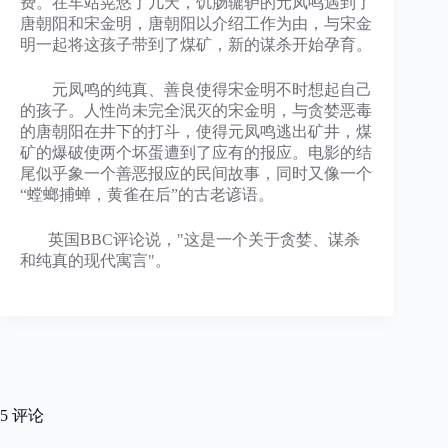
费。在车站晃悠了几天，饥肠辘轳的元凤鸣遇到了
唐朝阳和宋金明，唐朝阳以介绍工作为由，与宋金
明一起将这孩子带到了煤矿，新的谋杀开始孕育。
元凤鸣的纯真、善良使得宋金明不时想起自己
的孩子。人性尚未完全泯灭的宋金明，与贪婪恶毒
的唐朝阳在井下的打斗，使得元凤鸣逃出矿井，煤
矿的爆破使两个坏蛋遭到了应有的报应。电影的结
尾似乎象一个善恶报应的民间故事，同时又像一个
“螳螂捕蝉，黄雀在后”的古老谚语。
英国BBC评论说，"这是一个关于贪婪、谋杀
和纯真的现代寓言"。
5 评论