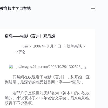
跳
过
教育技术学自留地
内
容
窒息——电影《盲井》观后感
jiao
2006 年 8 月 4 日
随笔杂谈
5 评论
偶然间在线观看了电影《盲井》，从开始一直
到结尾，最深切的感受就是两个字——“窒息”。
这部片子是根据刘庆邦名为《神木》的小说改
编的。小说获得了2002年老舍文学奖，后来电影也
获得了不少奖项。