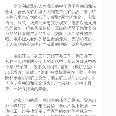
两个利欲熏心人性泯灭的中年男子唐朝阳和宋
金明，合伙在矿井里人为制造“冒顶”事故，借助矿
主担心事态扩大的心理，领取“死亡抚恤金”。电影
语言、服装、场景完全忠实于现实。电影以毫无掩
饰的镜头，纪实风格叙述，直白的描写了饱受贫穷
煎熬的社会地层人的生活，揭露了人性深处的黑
暗。电影让人看到的是生命的无奈、无助和苍白，
让人听到的是为生存而沉重的呼吸、叹息和挣扎。
电影开头，矿工们开始下井工作。到了井下，
从在一起作业的三个人的对话中，观众发现其中两
个是“兄弟俩”。没多久就出现“冒顶”（煤矿坑道中
出现塌方）事故，“弟弟”被煤块砸死在下面。唐朝
阳和宋金明跟矿主交涉，最后矿主以3万元人民币
了事，唐朝阳和宋金明火化了“弟弟”，扔掉了骨
灰，开始寻找新的猎物。
这次上勾的是一位16岁的孩子元凤鸣。父亲出
外下煤矿打工，半年无音信，自己不得不辍学，一
边打工一边寻找父亲，而家里的妹妹等着钱交学