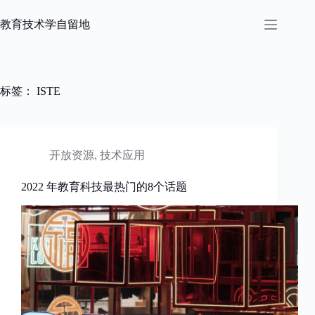
跳
过
教育技术学自留地
内
容
标签：
ISTE
开放资源
,
技术应用
2022 年教育科技最热门的8个话题