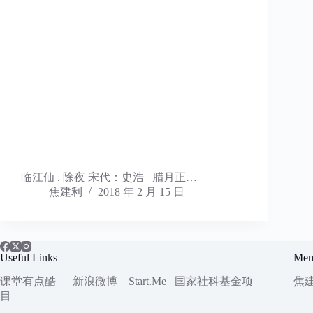
临江仙 . 除夜 宋代：史浩 腊月正…
焦建利
2018 年 2 月 15 日
Useful Links
Mem
课堂有点酷
新浪微博
Start.Me
国家社科
基金项
焦
目