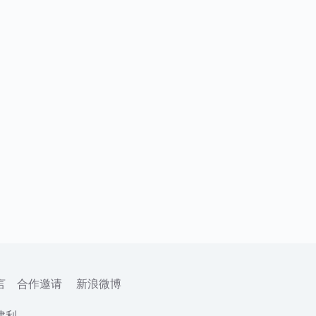
言
合作邀请
新浪微博
建利