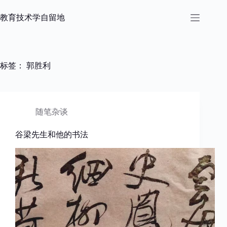
跳
过
教育技术学自留地
内
容
标签：
郭胜利
随笔杂谈
谷梁先生和他的书法