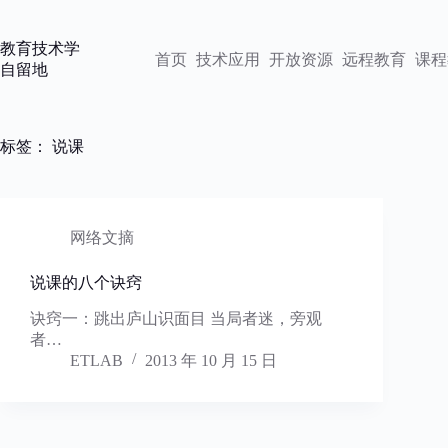
跳
过
教育技术学
内
首页
技术应用
开放资源
远程教育
课程
自留地
容
标签：
说课
网络文摘
说课的八个诀窍
诀窍一：跳出庐山识面目 当局者迷，旁观
者…
ETLAB
2013 年 10 月 15 日