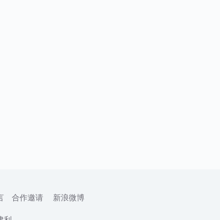
言
合作邀请
新浪微博
建利