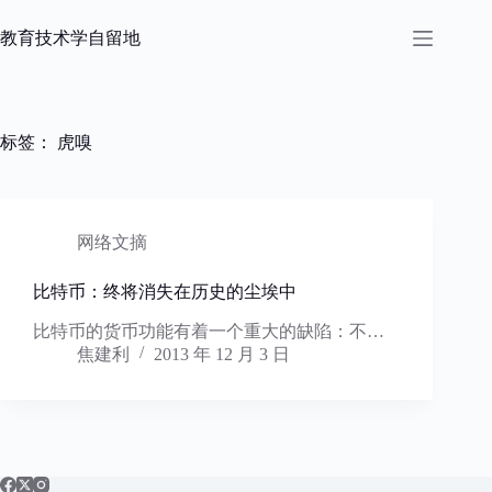
跳
过
教育技术学自留地
内
容
标签：
虎嗅
网络文摘
比特币：终将消失在历史的尘埃中
比特币的货币功能有着一个重大的缺陷：不…
焦建利
2013 年 12 月 3 日