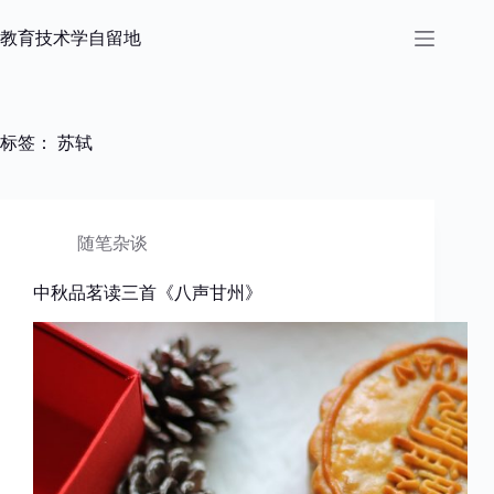
跳
过
教育技术学自留地
内
容
标签：
苏轼
随笔杂谈
中秋品茗读三首《八声甘州》