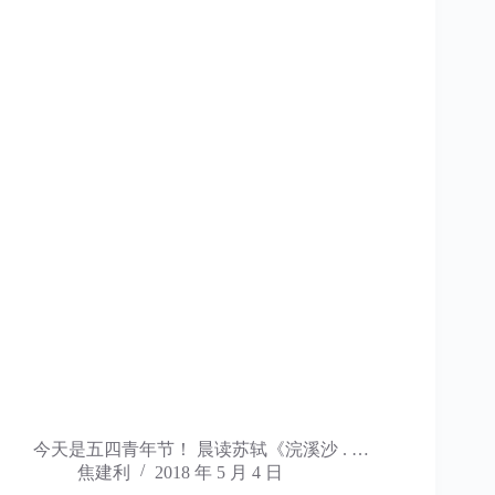
今天是五四青年节！ 晨读苏轼《浣溪沙 . …
焦建利
2018 年 5 月 4 日