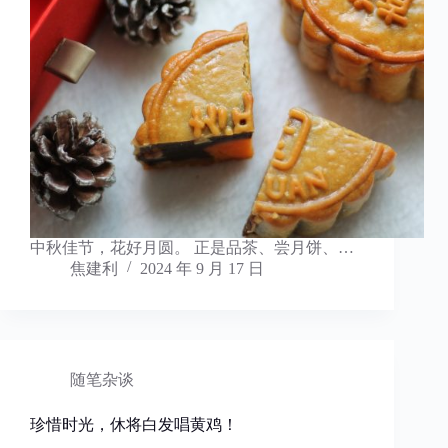
中秋佳节，花好月圆。 正是品茶、尝月饼、…
焦建利
2024 年 9 月 17 日
随笔杂谈
珍惜时光，休将白发唱黄鸡！