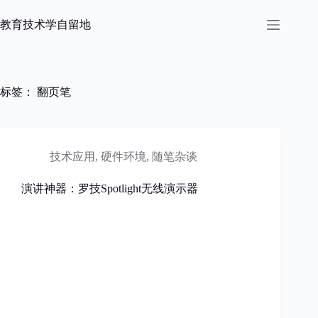
跳
过
教育技术学自留地
内
容
标签：
翻页笔
技术应用
,
硬件环境
,
随笔杂谈
演讲神器：罗技Spotlight无线演示器