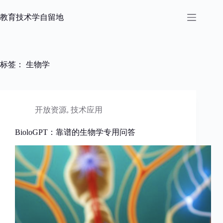
跳
过
教育技术学自留地
内
容
标签：
生物学
开放资源
,
技术应用
BioloGPT：靠谱的生物学专用问答