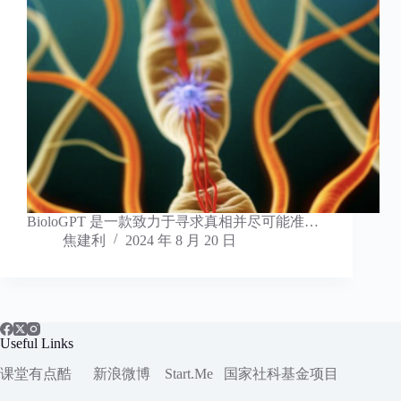
BioloGPT 是一款致力于寻求真相并尽可能准…
焦建利
2024 年 8 月 20 日
Useful Links
课堂有点酷
新浪微博
Start.Me
国家社科
基金项目