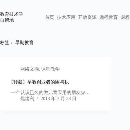
跳
过
教育技术学
内
首页
技术应用
开放资源
远程教育
课程
自留地
容
标签：
早期教育
网络文摘
,
课程教学
【转载】早教创业者的困与执
一个认识已久的做儿童应用的朋友@…
焦建利
2013 年 7 月 28 日