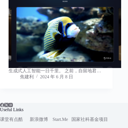
生成式人工智能一日千里。 之前，自留地君…
焦建利
2024 年 6 月 8 日
Useful Links
课堂有点酷
新浪微博
Start.Me
国家社科
基金项目