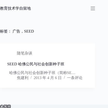
跳
过
教育技术学自留地
内
容
标签：
广告，SEED
随笔杂谈
SEED 哈佛公民与社会创新种子班
哈佛公民与社会创新种子班（简称SE…
焦建利
2013 年 4 月 6 日
一条评论