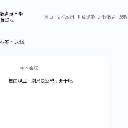
跳
过
教育技术学
内
首页
技术应用
开放资源
远程教育
课程
自留地
容
标签：
大鲲
学术会议
自由职业：别只是空想，开干吧！