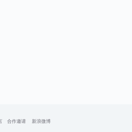
言
合作邀请
新浪微博