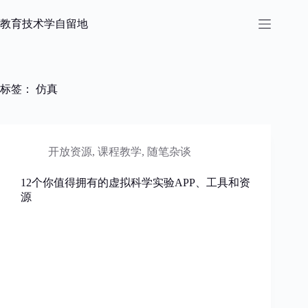
跳
过
教育技术学自留地
内
容
标签：
仿真
开放资源
,
课程教学
,
随笔杂谈
12个你值得拥有的虚拟科学实验APP、工具和资
源