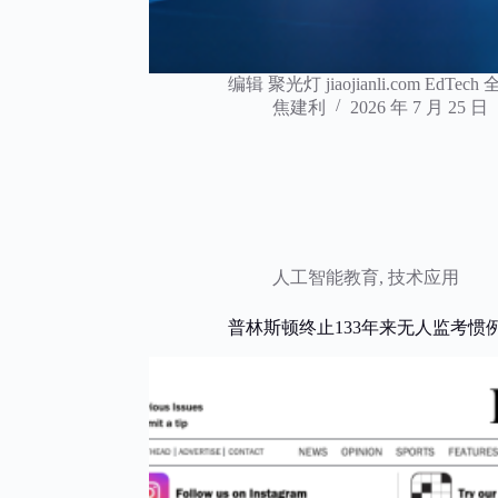
编辑 聚光灯 jiaojianli.com EdTec
焦建利
2026 年 7 月 25 日
人工智能教育
,
技术应用
普林斯顿终止133年来无人监考惯