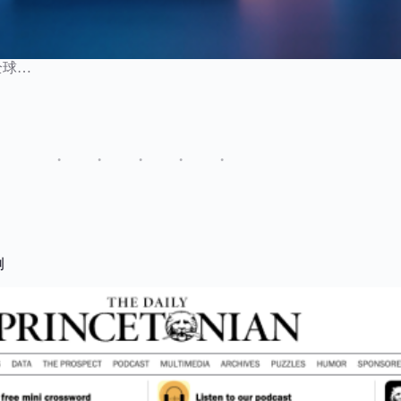
h 全球…
例