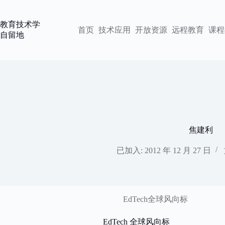
跳
过
教育技术学
内
首页
技术应用
开放资源
远程教育
课程
自留地
容
焦建利
已加入: 2012 年 12 月 27 日
EdTech全球风向标
EdTech 全球风向标