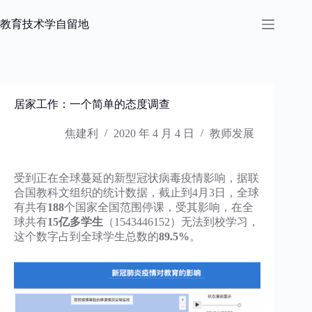
跳
过
教育技术学自留地
内
容
居家工作：一个简单的态度调查
焦建利
2020 年 4 月 4 日
教师发展
受到正在全球蔓延的新型冠状病毒疫情影响，据联
合国教科文组织的统计数据，截止到4月3日，全球
有共有
188
个国家全国范围停课，受其影响，在全
球共有
15亿多学生
（1543446152）无法到校学习，
这个数字占到全球学生总数的
89.5%
。