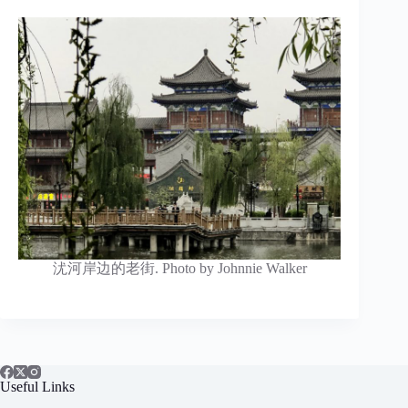
沋河岸边的老街. Photo by Johnnie Walker
Useful Links