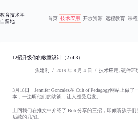
跳
过
教育技术学
内
首页
技术应用
开放资源
远程教育
课程
自留地
容
12招升级你的教室设计（2 of 3）
焦建利
2019 年 8 月 4 日
技术应用
,
硬件环
3月18日，Jennifer Gonzalez在 Cult of Pedagogy
本，一边听他们的访谈，让人颇受启发。
上回我们在推文中介绍了 Bob 分享的三招，即倾听孩子
后续的几招。