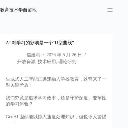
跳
过
教育技术学自留地
内
容
AI 对学习的影响是一个“U型曲线”
焦建利
2026 年 5 月 26 日
开放资源
,
技术应用
,
理论研究
生成式人工智能正迅速融入学校教育，这带来了一
对关键矛盾：
我们究竟是追求学习效率，还是守护深度、变革性
的学习体验？
GenAI 固然能以惊人速度处理知识，但也令人警惕
——