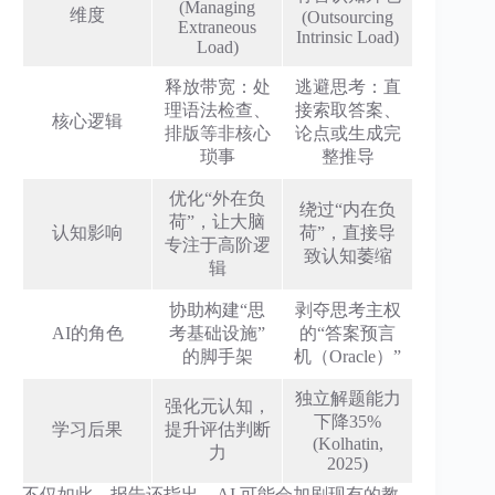
(Managing
维度
(Outsourcing
Extraneous
Intrinsic Load)
Load)
释放带宽：处
逃避思考：直
理语法检查、
接索取答案、
核心逻辑
排版等非核心
论点或生成完
琐事
整推导
优化“外在负
绕过“内在负
荷”，让大脑
认知影响
荷”，直接导
专注于高阶逻
致认知萎缩
辑
协助构建“思
剥夺思考主权
AI的角色
考基础设施”
的“答案预言
的脚手架
机（Oracle）”
独立解题能力
强化元认知，
下降35%
学习后果
提升评估判断
(Kolhatin,
力
2025)
不仅如此，报告还指出，AI 可能会加剧现有的教