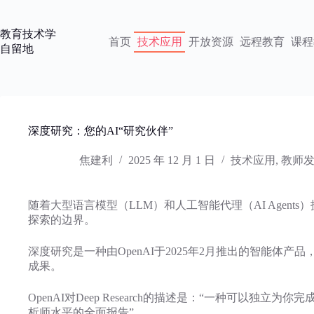
跳
过
教育技术学
内
首页
技术应用
开放资源
远程教育
课程
自留地
容
深度研究：您的AI“研究伙伴”
焦建利
2025 年 12 月 1 日
技术应用
,
教师
随着大型语言模型（LLM）和人工智能代理（AI Agents
探索的边界。
深度研究是一种由OpenAI于2025年2月推出的智能体
成果。
OpenAI对Deep Research的描述是：“一种可以
析师水平的全面报告”。