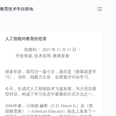
跳
过
教育技术学自留地
内
容
人工智能对教育的危害
焦建利
2025 年 11 月 11 日
开放资源
,
技术应用
,
教师发展
很多年前，我写过一篇小文，题目是《搜索就是学
习》。当时，我极力主张，会搜索才叫会学习。
今天，生成式人工智能技术飞速发展，与大语言模
型对话，构成了学习生态中重要的方式方法之一。
2000年春，小埃德·赫希（E.D. Hirsch Jr.）在《美
国教育家》（ American Educator）杂志上发表了一