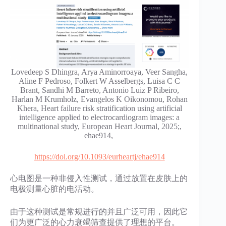
Lovedeep S Dhingra, Arya Aminorroaya, Veer Sangha,
Aline F Pedroso, Folkert W Asselbergs, Luisa C C
Brant, Sandhi M Barreto, Antonio Luiz P Ribeiro,
Harlan M Krumholz, Evangelos K Oikonomou, Rohan
Khera, Heart failure risk stratification using artificial
intelligence applied to electrocardiogram images: a
multinational study, European Heart Journal, 2025;,
ehae914,
https://doi.org/10.1093/eurheartj/ehae914
心电图是一种非侵入性测试，通过放置在皮肤上的
电极测量心脏的电活动。
由于这种测试是常规进行的并且广泛可用，因此它
们为更广泛的心力衰竭筛查提供了理想的平台。