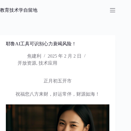
跳
过
教育技术学自留地
内
容
耶鲁AI工具可识别心力衰竭风险！
焦建利
2025 年 2 月 2 日
开放资源
,
技术应用
​正月初五开市
祝福您八方来财，好运常伴，财源如海！