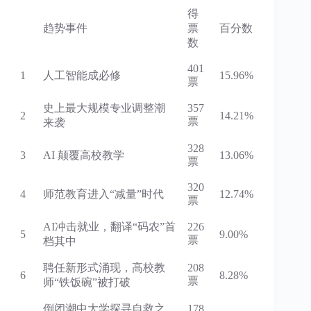
得
趋势事件
票
百分数
数
401
1
人工智能成必修
15.96%
票
史上最大规模专业调整潮
357
2
14.21%
票
来袭
328
3
AI 颠覆高校教学
13.06%
票
320
4
师范教育进入“减量”时代
12.74%
票
AI冲击就业，翻译“码农”首
226
5
9.00%
票
档其中
聘任新形式涌现，高校教
208
6
8.28%
票
师“铁饭碗”被打破
倒闭潮中大学探寻自救之
178