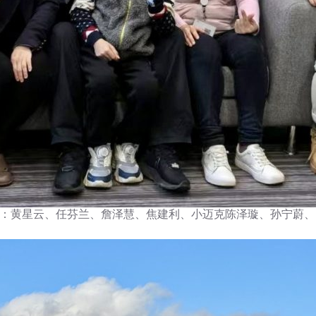
4左起：黄星云、任芬兰、詹泽慧、焦建利、小迈克陈泽璇、孙宁蔚