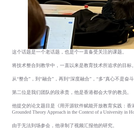
这个话题是一个老话题，也是个一直备受关注的课题。
将技术整合到教学中，一直以来是教育技术所追求的目标
从“整合”，到“融合”，再到“深度融合”，“多”真心不是奋
第二位是我们团队的段承贵，他是香港都会大学的教员。
他提交的论文题目是《用开源软件赋能开放教育实践：香港大学背景下的扎根理论方法》
Grounded Theory Approach in the Context of a University i
由于无法到场参会，他录制了视频汇报他的研究。