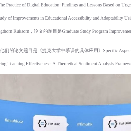
l Education: Findings and Lessons Based on Urgent Ou
s in Educational Accessibility and Adaptability Using Dig
ksorn，论文的题目是Graduate Study Program Improvement: A Case
。他们的论文题目是《捷克大学中慕课的具体应用》Specific Aspects of MOOC
fectiveness: A Theoretical Sentiment Analysis Framework f