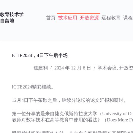
跳
过
教育技术学
内
首页
技术应用
开放资源
远程教育
课程
自留地
容
ICTE2024，4日下午后半场
焦建利
2024 年 12 月 6 日
学术会议
,
开放
ICTE2024精彩继续。
12月4日下午茶歇之后，继续分论坛的论文汇报和研讨。
第一位分享的是来自捷克俄斯特拉发大学（University of O
教师对数字技术在高等教育中使用的看法》（Does More Frequently Mean Bet