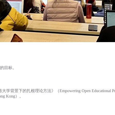
。
斗的目标。
（Empowering Open Educational Practices throu
n Hong Kong）。