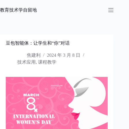
跳
过
教育技术学自留地
内
容
豆包智能体：让学生和“你”对话
焦建利
2024 年 3 月 8 日
技术应用
,
课程教学