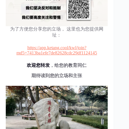
为了方便您分享您的立场， 这里也为您提供网
址：
https://app.ketang.cool/kwl/join?
md5=7413ba1efe7de82628cdc29df1124145
欢迎您转发
，给您的教育同仁
期待读到您的立场和主张