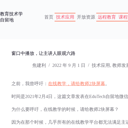
跳
过
教育技术学
内
首页
技术应用
开放资源
远程教育
课程
自留地
容
窗口中播放，让主讲人眼观六路
焦建利
2022 年 9 月 1 日
技术应用
,
教师发
之前，我曾呼吁：
在线教学，请给教师2块屏幕
。
时间是2021年2月4日，这篇文章发表在EduTech自留地微
为什么要呼吁，在线教学的时候，请给教师2块屏幕？
因为在那个时候，几乎所有的在线教学平台都无法满足主