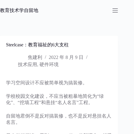
跳
过
教育技术学自留地
内
容
Steelcase：教育福祉的6大支柱
焦建利
2022 年 8 月 9 日
技术应用
,
硬件环境
学习空间设计不应被简单视为搞装修。
学校校园文化建设，不应当被粗暴地简化为“绿
化”、“挖墙工程”和悬挂“名人名言”工程。
自留地君倒不是反对搞装修，也不是反对悬挂名人
名言。