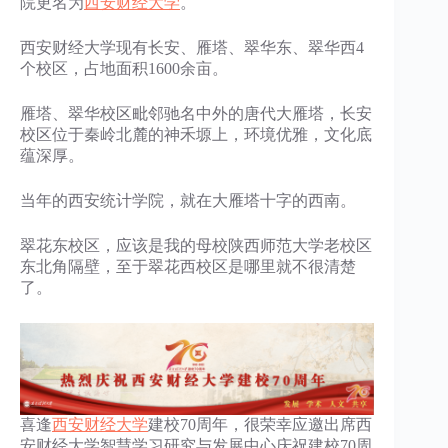
院更名为
西安财经大学
。
西安财经大学现有长安、雁塔、翠华东、翠华西4
个校区，占地面积1600余亩。
雁塔、翠华校区毗邻驰名中外的唐代大雁塔，长安
校区位于秦岭北麓的神禾塬上，环境优雅，文化底
蕴深厚。
当年的西安统计学院，就在大雁塔十字的西南。
翠花东校区，应该是我的母校陕西师范大学老校区
东北角隔壁，至于翠花西校区是哪里就不很清楚
了。
喜逢
西安财经大学
建校70周年，很荣幸应邀出席西
安财经大学智慧学习研究与发展中心庆祝建校70周