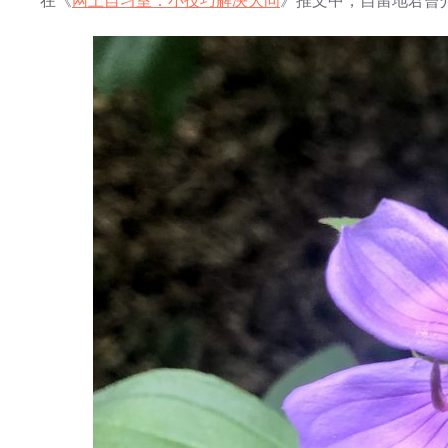
在《
网上自习室：小技巧解决大问
》推文中，自留地君曾