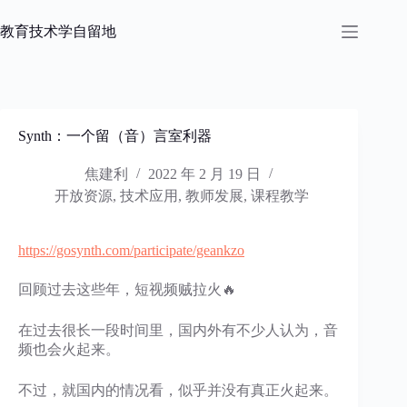
跳
过
教育技术学自留地
内
容
Synth：一个留（音）言室利器
焦建利
2022 年 2 月 19 日
开放资源
,
技术应用
,
教师发展
,
课程教学
https://gosynth.com/participate/geankzo
回顾过去这些年，短视频贼拉火🔥
在过去很长一段时间里，国内外有不少人认为，音
频也会火起来。
不过，就国内的情况看，似乎并没有真正火起来。