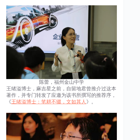
陈蕾，福州金山中学
王绪溢博士，麻吉星之前，自留地君曾推介过这本
著作，并专门转发了应邀为该书所撰写的推荐序，
《
王绪溢博士：笔耕不辍，文如其人
》。