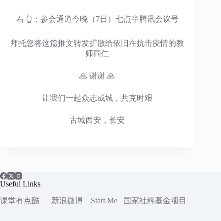
右 👆：参会通道今晚（7日）七点半腾讯会议号
拜托您将这篇推文转发扩散给依旧在抗击疫情的教
师同仁
🙏 谢谢 🙏
让我们一起众志成城，共克时艰
古城西安，长安
Useful Links
课堂有点酷
新浪微博
Start.Me
国家社科
基金项目