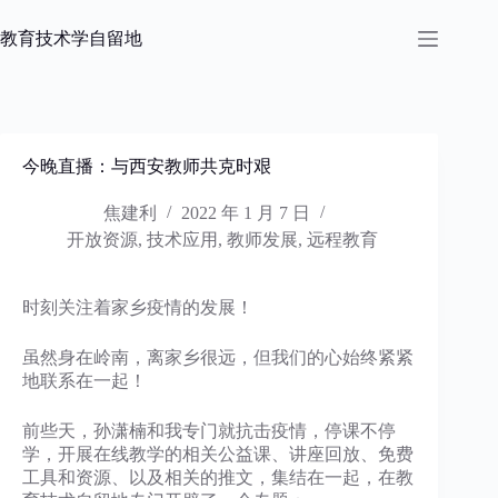
跳
过
教育技术学自留地
内
容
今晚直播：与西安教师共克时艰
焦建利
2022 年 1 月 7 日
开放资源
,
技术应用
,
教师发展
,
远程教育
时刻关注着家乡疫情的发展！
虽然身在岭南，离家乡很远，但我们的心始终紧紧
地联系在一起！
前些天，孙潇楠和我专门就抗击疫情，停课不停
学，开展在线教学的相关公益课、讲座回放、免费
工具和资源、以及相关的推文，集结在一起，在教