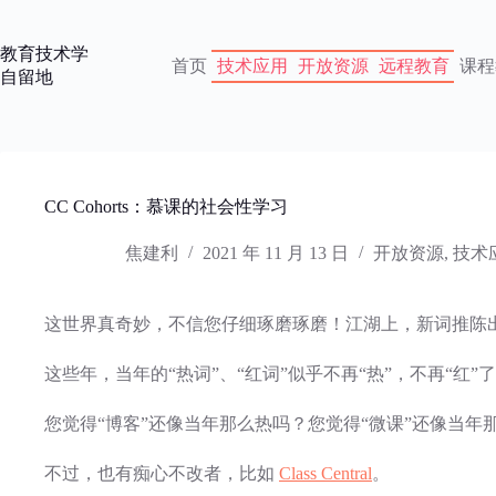
跳
过
教育技术学
内
首页
技术应用
开放资源
远程教育
课程
自留地
容
CC Cohorts：慕课的社会性学习
焦建利
2021 年 11 月 13 日
开放资源
,
技术
这世界真奇妙，不信您仔细琢磨琢磨！江湖上，新词推陈
这些年，当年的“热词”、“红词”似乎不再“热”，不再“红”
您觉得“博客”还像当年那么热吗？您觉得“微课”还像当年
不过，也有痴心不改者，比如
Class Central
。