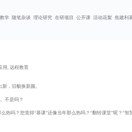
教学
随笔杂谈
理论研究
在研项目
公开课
活动花絮
焦建利
应用
,
远程教育
出新，旧貌换新颜。
了。不是吗？
那么热吗？您觉得“慕课”还像当年那么热吗？“翻转课堂”呢？“智