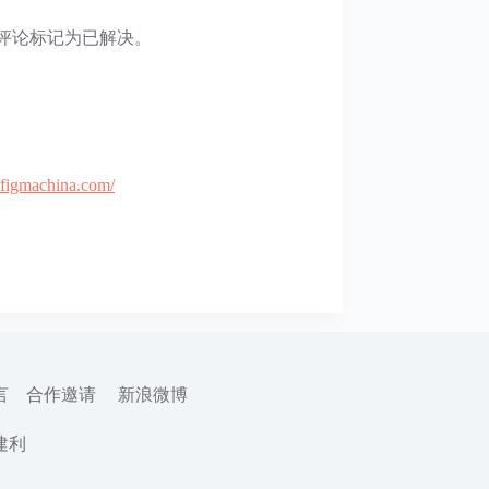
将评论标记为已解决。
//figmachina.com/
言
合作邀请
新浪微博
建利