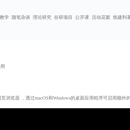
教学
随笔杂谈
理论研究
在研项目
公开课
活动花絮
焦建利
应用
览器 ，透过macOS和Windows的桌面应用程序可启用额外