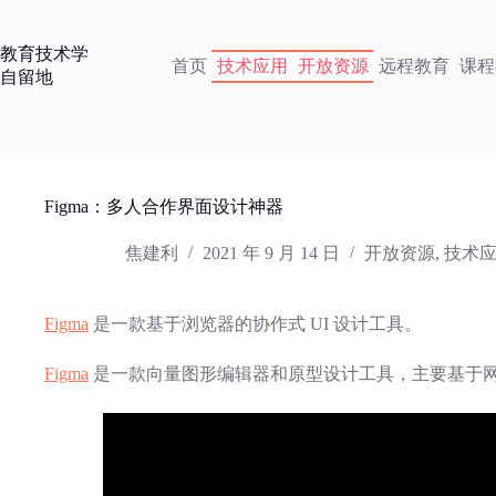
跳
过
教育技术学
内
首页
技术应用
开放资源
远程教育
课程
自留地
容
Figma：多人合作界面设计神器
焦建利
2021 年 9 月 14 日
开放资源
,
技术
Figma
是一款基于浏览器的协作式 UI 设计工具。
Figma
是一款向量图形编辑器和原型设计工具，主要基于网页浏