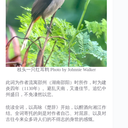
枝头一只红耳鹎 Photo by Johnnie Walker
此词为作者流寓邵州（湖南邵阳）时所作，时为建
炎四年（1130年）。避乱天南，又逢佳节。追忆中
州盛日，不免凄然以悲。
统读全词，以高咏《楚辞》开始，以酹酒向湘江作
结。全词寄托的则是对作者自己、对屈原、以及对
古往今来众多诗人们的不得志的身世的感慨。