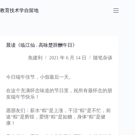
跳
过
教育技术学自留地
内
容
晨读《临江仙 . 高咏楚辞酬午日》
焦建利
2021 年 6 月 14 日
随笔杂谈
今日端午佳节，小假最后一天。
在这个充满怀念味道的节日里，祝所有最怀念的朋
友端午节快乐！
愿朋友们：薪水“粽”是上涨，干活“粽”是不忙，前
途“粽”是辉煌，爱情“粽”是如糖，身体“粽”是健
康！