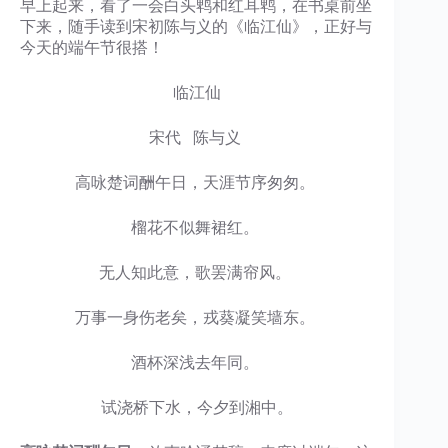
早上起来，看了一会白头鹎和红耳鹎，在书桌前坐
下来，随手读到宋初陈与义的《临江仙》，正好与
今天的端午节很搭！
临江仙
宋代 陈与义
高咏楚词酬午日，天涯节序匆匆。
榴花不似舞裙红。
无人知此意，歌罢满帘风。
万事一身伤老矣，戎葵凝笑墙东。
酒杯深浅去年同。
试浇桥下水，今夕到湘中。