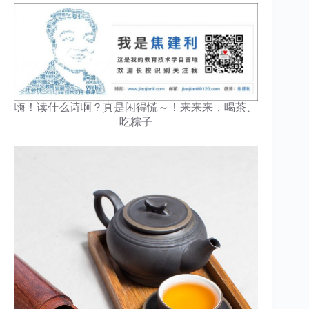
嗨！读什么诗啊？真是闲得慌～！来来来，喝茶、
吃粽子