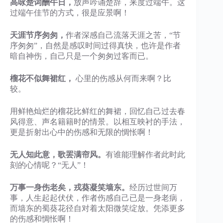
高咏楚词酬午日，
放声吟诵楚辞，来度过端午。这
过端午佳节的方式，很是应景啊！
天涯节序匆匆，
作者深感自己流落天涯之苦，“节
序匆匆”，自然是感叹时间过得真快，也许是作者
暗自神伤，自己只是一个匆匆过客而已。
榴花不似舞裙红，
心里的伤感从何而来啊？比
较。
用鲜艳灿烂的榴花比鲜红的舞裙，回忆自己过去春
风得意、声名籍籍时的情景。以相互映衬的手法，
更是折射出心中的伤感和无限的惆怅啊！
无人知此意，歌罢满帘风。
有谁能理解作者此时此
刻的心情呢？“无人”！
万事一身伤老矣，戎葵凝笑墙东。
经历过世间万
事，人生起起伏伏，作者伤感自己已是一身老病，
而墙东的蜀葵花径自对着太阳微笑绽放。凭添更多
的伤感和惆怅啊！